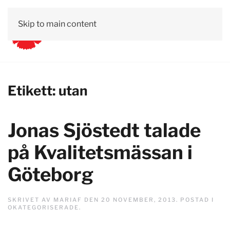
Skip to main content
Etikett:
utan
Jonas Sjöstedt talade
på Kvalitetsmässan i
Göteborg
SKRIVET AV
MARIAF
DEN
20 NOVEMBER, 2013
. POSTAD I
OKATEGORISERADE
.