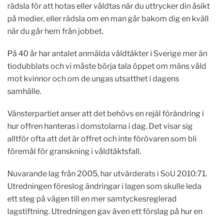
rädsla för att hotas eller våldtas när du uttrycker din åsikt
på medier, eller rädsla om en man går bakom dig en kväll
när du går hem från jobbet.
På 40 år har antalet anmälda våldtäkter i Sverige mer än
tiodubblats och vi måste börja tala öppet om mäns våld
mot kvinnor och om de ungas utsatthet i dagens
samhälle.
Vänsterpartiet anser att det behövs en rejäl förändring i
hur offren hanteras i domstolarna i dag. Det visar sig
alltför ofta att det är offret och inte förövaren som bli
föremål för granskning i våldtäktsfall.
Nuvarande lag från 2005, har utvärderats i SoU 2010:71.
Utredningen föreslog ändringar i lagen som skulle leda
ett steg på vägen till en mer samtyckesreglerad
lagstiftning. Utredningen gav även ett förslag på hur en