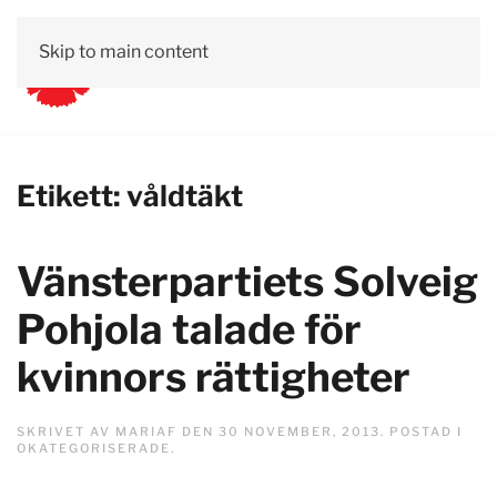
Skip to main content
Etikett:
våldtäkt
Vänsterpartiets Solveig
Pohjola talade för
kvinnors rättigheter
SKRIVET AV
MARIAF
DEN
30 NOVEMBER, 2013
. POSTAD I
OKATEGORISERADE
.