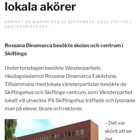
lokala akörer
SKRIVET AV
MARIAF
DEN
13 SEPTEMBER, 2013
. POSTAD I
OKATEGORISERADE
.
Rossana Dinamarca besökte skolan och centrum i
Skiftinge
Under torsdagen besökte Vänsterpartiets
riksdagsledamot Rossana Dinamarca Eskilstuna.
Tillsammans med lokala vänsterpartister besökte de
Skiftingehus och Skiftinge centrum, som Vänsterpartiet
lokalt vill utveckla. På Skiftingehus träffade och lyssnade
man på elever, lärare och rektorer.
– Det var
skönt att se
det