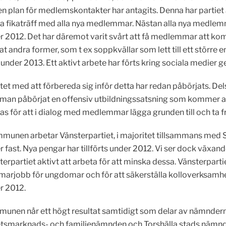
en plan för medlemskontakter har antagits. Denna har partiet 
ta fikaträff med alla nya medlemmar. Nästan alla nya medlemm
r 2012. Det har däremot varit svårt att få medlemmar att kom
at andra former, som t ex soppkvällar som lett till ett större
under 2013. Ett aktivt arbete har förts kring sociala medie
et med att förbereda sig inför detta har redan påbörjats. Del
t man påbörjat en offensiv utbildningssatsning som kommer a
 för att i dialog med medlemmar lägga grunden till och ta fram
mmunen arbetar Vänsterpartiet, i majoritet tillsammans med 
er fast. Nya pengar har tillförts under 2012. Vi ser dock väx
terpartiet aktivt att arbeta för att minska dessa. Vänsterparti
arjobb för ungdomar och för att säkerställa kolloverksamhet
r 2012.
unen når ett högt resultat samtidigt som delar av nämnder
tsmarknads- och familjenämnden och Torshälla stads nämnd. 