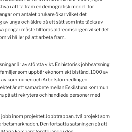
iva i att ta fram en demografisk modell för
gar om antalet brukare ökar vilket det
 av unga och äldre på ett sätt som inte täcks av
nya pengar måste tillföras äldreomsorgen vilket det
 vi håller på att arbeta fram.
ngar är av största vikt. En historisk jobbsatsning
rnfamiljer som uppbär ekonomiskt bistånd. 1000 av
amt av kommunen och Arbetsförmedlingen
rojektet är ett samarbete mellan Eskilstuna kommun
 bra på att rekrytera och handleda personer med
 jobb inom projektet Jobbtrappan, två projekt som
 på arbetsmarknaden. Den fortsatta satsningen på att
 Maria Forsberg (ordförande i den