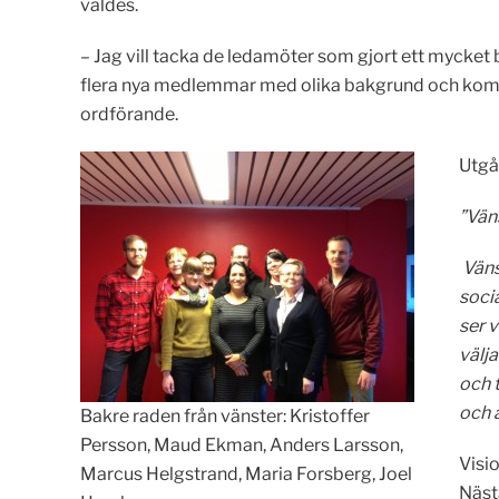
valdes.
– Jag vill tacka de ledamöter som gjort ett mycket 
flera nya medlemmar med olika bakgrund och kompe
ordförande.
Utgå
”Väns
Väns
socia
ser v
välj
och 
och ä
Bakre raden från vänster: Kristoffer
Persson, Maud Ekman, Anders Larsson,
Visio
Marcus Helgstrand, Maria Forsberg, Joel
Näst