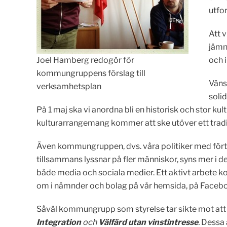
utfo
Att v
jämn
Joel Hamberg redogör för
och i
kommungruppens förslag till
Vänst
verksamhetsplan
soli
På 1 maj ska vi anordna bli en historisk och stor kul
kulturarrangemang kommer att ske utöver ett tradit
Även kommungruppen, dvs. våra politiker med förtro
tillsammans lyssnar på fler människor, syns mer i det
både media och sociala medier. Ett aktivt arbete k
om i nämnder och bolag på vår hemsida, på Facebo
Såväl kommungrupp som styrelse tar sikte mot att d
Integration
och
Välfärd utan vinstintresse
.
Dessa 