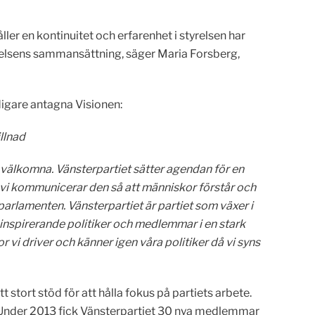
er en kontinuitet och erfarenhet i styrelsen har
elsens sammansättning, säger Maria Forsberg,
igare antagna Visionen:
illnad
är välkomna. Vänsterpartiet sätter agendan för en
och vi kommunicerar den så att människor förstår och
 parlamenten. Vänsterpartiet är partiet som växer i
inspirerande politiker och medlemmar i en stark
vi driver och känner igen våra politiker då vi syns
t stort stöd för att hålla fokus på partiets arbete.
ad. Under 2013 fick Vänsterpartiet 30 nya medlemmar