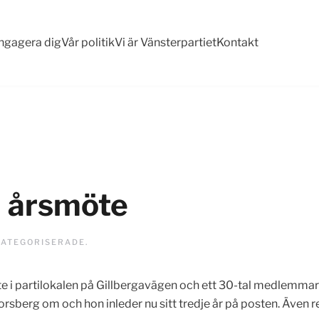
ngagera dig
Vår politik
Vi är Vänsterpartiet
Kontakt
l årsmöte
ATEGORISERADE
.
te i partilokalen på Gillbergavägen och ett 30-tal medlemmar
orsberg om och hon inleder nu sitt tredje år på posten. Även r