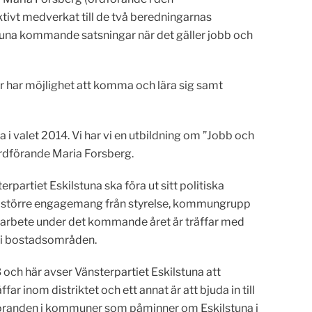
ivt medverkat till de två beredningarnas
stuna kommande satsningar när det gäller jobb och
r har möjlighet att komma och lära sig samt
i valet 2014. Vi har vi en utbildning om ”Jobb och
ordförande Maria Forsberg.
partiet Eskilstuna ska föra ut sitt politiska
än större engagemang från styrelse, kommungrupp
t arbete under det kommande året är träffar med
r i bostadsområden.
 och här avser Vänsterpartiet Eskilstuna att
r inom distriktet och ett annat är att bjuda in till
öranden i kommuner som påminner om Eskilstuna i