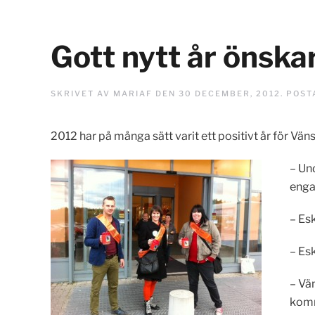
Gott nytt år önska
SKRIVET AV
MARIAF
DEN
30 DECEMBER, 2012
. POST
2012 har på många sätt varit ett positivt år för Vä
– Un
enga
– Es
– Es
– Vä
komm