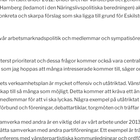
berg (ledamot i den Näringslivspolitiska beredningen) akt
onkreta och skarpa förslag som ska ligga till grund för Eskil
kla vår arbetsmarknadspolitik och medlemmar och sympatisöre
erst prioriterat och dessa frågor kommer också vara centrala 
al som jag hoppas att många intresserade kommer till, säger 
ets verksamhetsplan är mycket offensiv och utåtriktad. Vänster
kap till så många som möjligt. Detta kommer att kräva ett 
medlemmar för att vi ska lyckas. Några exempel på utåtrikta
förbund och föreningar, debattartiklar, torgmöten och träffa
samverka med andra är en viktig del av vårt arbete under 2013
ätta samverkan med andra partiföreningar. Ett exempel är träffa
onferens med vänsterpartistiska kommunledningar och ordf