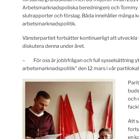
Arbetsmarknadspoliska beredningen) och Tommy Ham
slutrapporter och förslag. Båda innehåller många k
arbetsmarknadspolitik.
Vänsterpartiet fortsätter kontinuerligt att utvec
diskutera denna under året.
– För oss är jobbfrågan och full sysselsättning ytt
arbetsmarknadspolitik” den 12 mars i vår partilok
Parit
buds
och 
fack
Att 
forts
en k