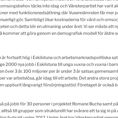
omsorgsbehov täcks inte idag och Vänsterpartiet har varit akt
oner med funktionsnedsättning där Vuxennämnden får mer pen
inuerligt gör. Samtidigt ökar kostnaderna för vård och omsorg
eten och detta blir en utmaning under året. Vi ser måste att 
å kommer att göra genom en demografisk modell för äldre som
fortsatt hög i Eskilstuna och arbetsmarknadspolitiska satsni
ge 2000 nya jobb i Eskilstuna till unga vuxna och vuxna i ba
n över 3 år. 100 miljoner per år under 3 år satsas gemens
r var arbetslösa, går idag till ett arbete. Det andra stora p
r som uppburit långvarigt försörjningsstöd. Företaget är också
å på jobb för 30 personer i projektet Romane Bucha samt på
 alltså till grupper som strukturellt har svårare att ta sig in
har fortsatt under 2012. Under året har Vänsterpartiet genom