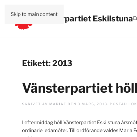
Skip to main content
Vänsterpartiet Eskilstuna
E
Etikett:
2013
Vänsterpartiet höl
SKRIVET AV
MARIAF
DEN
3 MARS, 2013
. POSTAD I
OK
I eftermiddag höll Vänsterpartiet Eskilstuna årsmö
ordinarie ledamöter. Till ordförande valdes Maria F