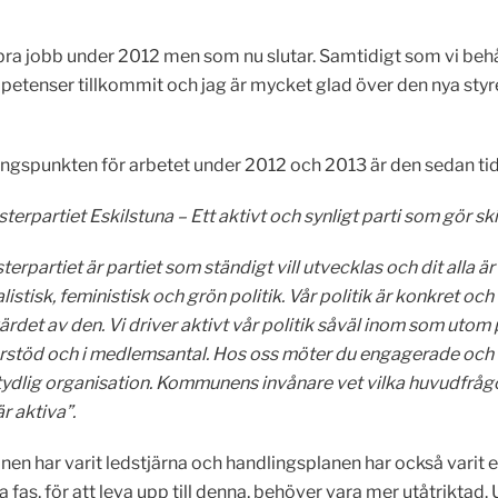
bra jobb under 2012 men som nu slutar. Samtidigt som vi behåll
tenser tillkommit och jag är mycket glad över den nya styr
ngspunkten för arbetet under 2012 och 2013 är den sedan tid
terpartiet Eskilstuna – Ett aktivt och synligt parti som gör sk
terpartiet är partiet som ständigt vill utvecklas och dit alla 
listisk, feministisk och grön politik. Vår politik är konkret 
ärdet av den. Vi driver aktivt vår politik såväl inom som utom
arstöd och i medlemsantal. Hos oss möter du engagerade och 
tydlig organisation. Kommunens invånare vet vilka huvudfrågor 
r aktiva”.
nen har varit ledstjärna och handlingsplanen har också varit et
a fas, för att leva upp till denna, behöver vara mer utåtrikt