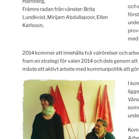
Hamberg,
och 
Främre radan från vänster: Brita
förs
Lundkvist, Mirijam Abdullapoor, Ellen
unde
Karlsson,
prov
med 
2014 kommer att innehålla två valrörelser och arbet
fram en strategi för valen 2014 och dels genom at
måste ett aktivt arbete med kommunpolitik att göras
I ko
ligg
Väns
somm
unde
Komm
Arbe