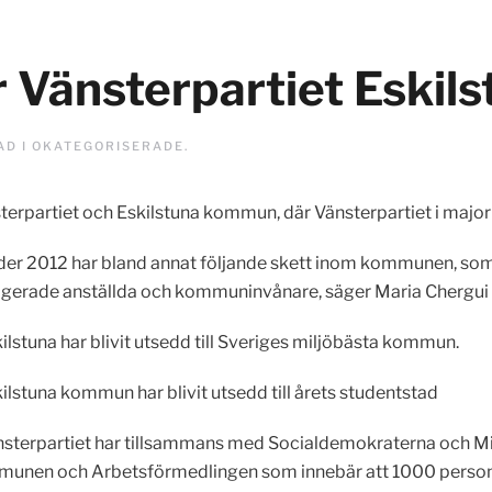
r Vänsterpartiet Eskil
AD I
OKATEGORISERADE
.
nsterpartiet och Eskilstuna kommun, där Vänsterpartiet i major
der 2012 har bland annat följande skett inom kommunen, som 
gerade anställda och kommuninvånare, säger Maria Chergui
kilstuna har blivit utsedd till Sveriges miljöbästa kommun.
kilstuna kommun har blivit utsedd till årets studentstad
nsterpartiet har tillsammans med Socialdemokraterna och Milj
unen och Arbetsförmedlingen som innebär att 1000 personer