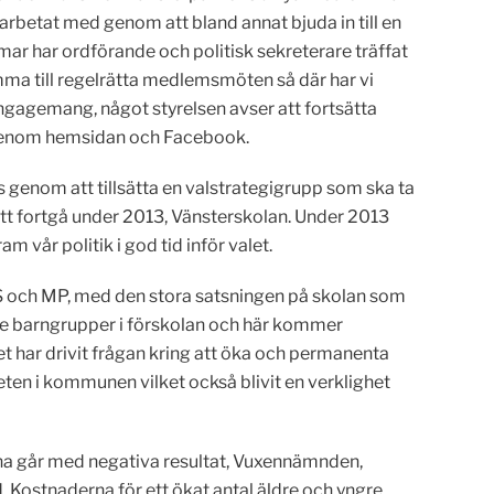
arbetat med genom att bland annat bjuda in till en
ar har ordförande och politisk sekreterare träffat
ma till regelrätta medlemsmöten så där har vi
 engagemang, något styrelsen avser att fortsätta
r genom hemsidan och Facebook.
s genom att tillsätta en valstrategigrupp som ska ta
tt fortgå under 2013, Vänsterskolan. Under 2013
 vår politik i god tid inför valet.
S och MP, med den stora satsningen på skolan som
ande barngrupper i förskolan och här kommer
et har drivit frågan kring att öka och permanenta
en i kommunen vilket också blivit en verklighet
na går med negativa resultat, Vuxennämnden,
Kostnaderna för ett ökat antal äldre och yngre