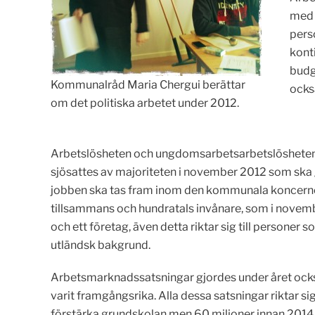
med 
pers
kont
budg
Kommunalråd Maria Chergui berättar
ocks
om det politiska arbetet under 2012.
Arbetslösheten och ungdomsarbetsarbetslösheten är 
sjösattes av majoriteten i november 2012 som ska 
jobben ska tas fram inom den kommunala koncerne
tillsammans och hundratals invånare, som i novembe
och ett företag, även detta riktar sig till persone
utländsk bakgrund.
Arbetsmarknadssatsningar gjordes under året ocks
varit framgångsrika. Alla dessa satsningar riktar sig
förstärka grundskolan men 60 miljoner innan 2014 