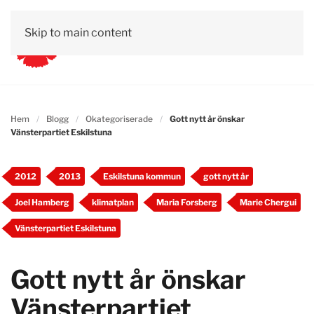
Skip to main content
Hem
Blogg
Okategoriserade
Gott nytt år önskar
Vänsterpartiet Eskilstuna
2012
2013
Eskilstuna kommun
gott nytt år
Joel Hamberg
klimatplan
Maria Forsberg
Marie Chergui
Vänsterpartiet Eskilstuna
Gott nytt år önskar
Vänsterpartiet