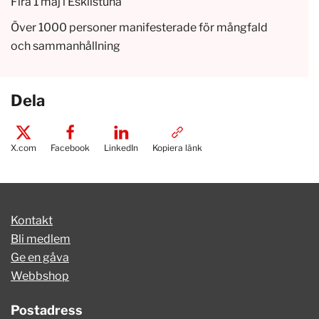
Fira 1 maj i Eskilstuna
Över 1000 personer manifesterade för mångfald
och sammanhållning
Dela
X.com
Facebook
LinkedIn
Kopiera länk
Kontakt
Bli medlem
Ge en gåva
Webbshop
Postadress