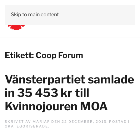
Skip to main content
Etikett:
Coop Forum
Vänsterpartiet samlade
in 35 453 kr till
Kvinnojouren MOA
SKRIVET AV
MARIAF
DEN
22 DECEMBER, 2013
. POSTAD I
OKATEGORISERADE
.