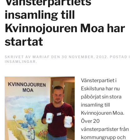
Vänsterpartiets
insamling till
Kvinnojouren Moa har
startat
SKRIVET AV
MARIAF
DEN
30 NOVEMBER, 2012
. POSTAD I
INSAMLINGAR
.
Vänsterpartiet i
Eskilstuna har nu
påbörjat sin stora
insamling till
Kvinnojouren Moa.
Över 20
vänsterpartister från
kommungrupp och