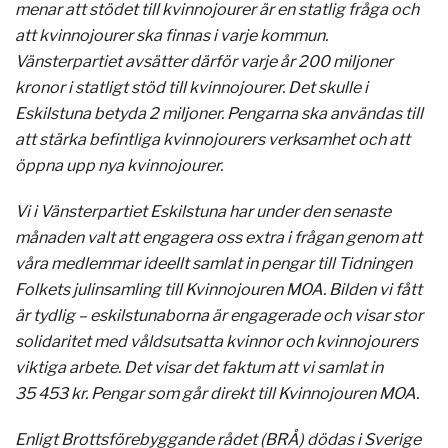
menar att stödet till kvinnojourer är en statlig fråga och
att kvinnojourer ska finnas i varje kommun.
Vänsterpartiet avsätter därför varje år 200 miljoner
kronor i statligt stöd till kvinnojourer. Det skulle i
Eskilstuna betyda 2 miljoner. Pengarna ska användas till
att stärka befintliga kvinnojourers verksamhet och att
öppna upp nya kvinnojourer.
Vi i Vänsterpartiet Eskilstuna har under den senaste
månaden valt att engagera oss extra i frågan genom att
våra medlemmar ideellt samlat in pengar till Tidningen
Folkets julinsamling till Kvinnojouren MOA. Bilden vi fått
är tydlig – eskilstunaborna är engagerade och visar stor
solidaritet med våldsutsatta kvinnor och kvinnojourers
viktiga arbete. Det visar det faktum att vi samlat in
35 453 kr. Pengar som går direkt till Kvinnojouren MOA.
Enligt Brottsförebyggande rådet (BRÅ) dödas i Sverige