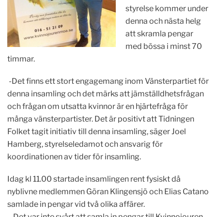
styrelse kommer under
denna och nästa helg
att skramla pengar
med bössa i minst 70
timmar.
-Det finns ett stort engagemang inom Vänsterpartiet för
denna insamling och det märks att jämställdhetsfrågan
och frågan om utsatta kvinnor är en hjärtefråga för
många vänsterpartister. Det är positivt att Tidningen
Folket tagit initiativ till denna insamling, säger Joel
Hamberg, styrelseledamot och ansvarig för
koordinationen av tider för insamling.
Idag kl 11.00 startade insamlingen rent fysiskt då
nyblivne medlemmen Göran Klingensjö och Elias Catano
samlade in pengar vid två olika affärer.
– Det var inte svårt att samla in pengar till Kvinnojouren