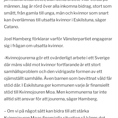
männen. Jag är rörd över alla inkomna bidrag, stort som
smått, från gamla till unga, män och kvinnor som snart
kan överlämnas till utsatta kvinnor i Eskilstuna, säger
Catano.
Joel Hamberg förklarar varför Vänsterpartiet engagerar
sig i frågan om utsatta kvinnor.
-Kvinnojourerna gör ett ovärderligt arbete i ett Sverige
där mäns våld mot kvinnor fortfarande är ett stort
samhällsproblem och den vidrigaste formen av ett
ojämställt samhälle. Även barnen som bevittnat våld får
stöd där. I Eskilstuna ger kommunen varje år finansiellt
stöd till Kvinnojouren Moa. Men kommunerna tar inte
alltid sitt ansvar för att jourerna, säger Hamberg.
– Om vi på något sätt kan bidra till att stärka
Kvinnojouren Moas finansiella situation så känns det