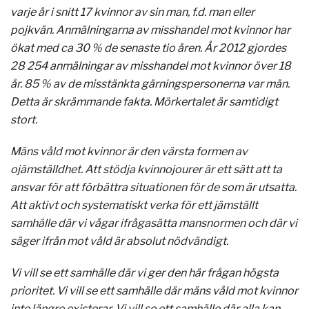
varje år i snitt 17 kvinnor av sin man, f.d. man eller
pojkvän. Anmälningarna av misshandel mot kvinnor har
ökat med ca 30 % de senaste tio åren. År 2012 gjordes
28 254 anmälningar av misshandel mot kvinnor över 18
år. 85 % av de misstänkta gärningspersonerna var män.
Detta är skrämmande fakta. Mörkertalet är samtidigt
stort.
Mäns våld mot kvinnor är den värsta formen av
ojämställdhet. Att stödja kvinnojourer är ett sätt att ta
ansvar för att förbättra situationen för de som är utsatta.
Att aktivt och systematiskt verka för ett jämställt
samhälle där vi vågar ifrågasätta mansnormen och där vi
säger ifrån mot våld är absolut nödvändigt.
Vi vill se ett samhälle där vi ger den här frågan högsta
prioritet. Vi vill se ett samhälle där mäns våld mot kvinnor
inte längre existerar. Vi vill se ett samhälle där alla kan