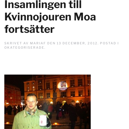
Insamlingen till
Kvinnojouren Moa
fortsätter
SKRIVET AV
MARIAF
DEN
13 DECEMBER, 2012
. POSTAD I
OKATEGORISERADE
.