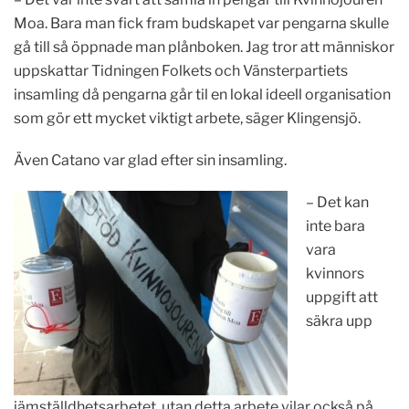
Moa. Bara man fick fram budskapet var pengarna skulle
gå till så öppnade man plånboken. Jag tror att människor
uppskattar Tidningen Folkets och Vänsterpartiets
insamling då pengarna går til en lokal ideell organisation
som gör ett mycket viktigt arbete, säger Klingensjö.
Även Catano var glad efter sin insamling.
– Det kan
inte bara
vara
kvinnors
uppgift att
säkra upp
jämställdhetsarbetet, utan detta arbete vilar också på