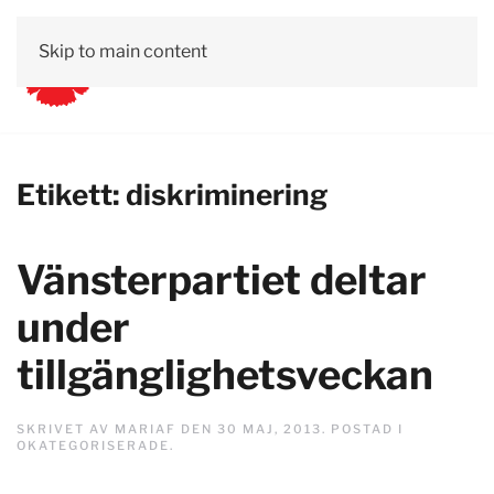
Skip to main content
Etikett:
diskriminering
Vänsterpartiet deltar
under
tillgänglighetsveckan
SKRIVET AV
MARIAF
DEN
30 MAJ, 2013
. POSTAD I
OKATEGORISERADE
.