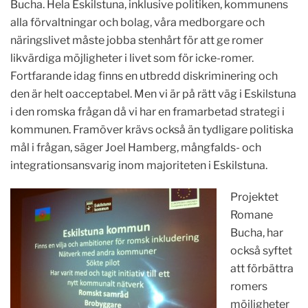
Bucha. Hela Eskilstuna, inklusive politiken, kommunens
alla förvaltningar och bolag, våra medborgare och
näringslivet måste jobba stenhårt för att ge romer
likvärdiga möjligheter i livet som för icke-romer.
Fortfarande idag finns en utbredd diskriminering och
den är helt oacceptabel. Men vi är på rätt väg i Eskilstuna
i den romska frågan då vi har en framarbetad strategi i
kommunen. Framöver krävs också än tydligare politiska
mål i frågan, säger Joel Hamberg, mångfalds- och
integrationsansvarig inom majoriteten i Eskilstuna.
Projektet
Romane
Bucha, har
också syftet
att förbättra
romers
möjligheter