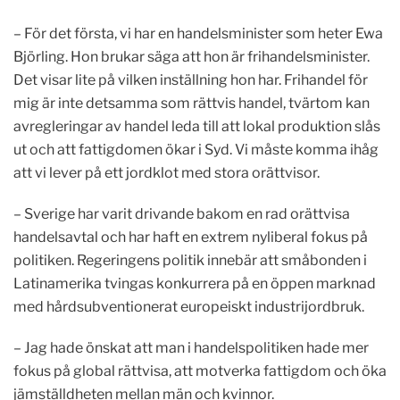
– För det första, vi har en handelsminister som heter Ewa
Björling. Hon brukar säga att hon är frihandelsminister.
Det visar lite på vilken inställning hon har. Frihandel för
mig är inte detsamma som rättvis handel, tvärtom kan
avregleringar av handel leda till att lokal produktion slås
ut och att fattigdomen ökar i Syd. Vi måste komma ihåg
att vi lever på ett jordklot med stora orättvisor.
– Sverige har varit drivande bakom en rad orättvisa
handelsavtal och har haft en extrem nyliberal fokus på
politiken. Regeringens politik innebär att småbonden i
Latinamerika tvingas konkurrera på en öppen marknad
med hårdsubventionerat europeiskt industrijordbruk.
– Jag hade önskat att man i handelspolitiken hade mer
fokus på global rättvisa, att motverka fattigdom och öka
jämställdheten mellan män och kvinnor.