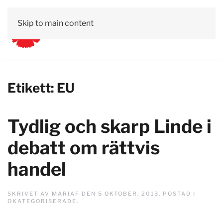
Skip to main content
Etikett:
EU
Tydlig och skarp Linde i
debatt om rättvis
handel
SKRIVET AV
MARIAF
DEN
5 OKTOBER, 2013
. POSTAD I
OKATEGORISERADE
.