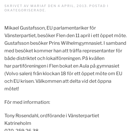
SKRIVET AV
MARIAF
DEN
4 APRIL, 2013
. POSTAD I
OKATEGORISERADE
.
Mikael Gustafsson, EU parlamentariker för
Vänsterpartiet, besöker Flen den 11 april i ett öppet möte.
Gustafsson besöker Prins Wilhelmgymnasiet. I samband
med besöket kommer han att träffa representanter för
både distriktet och lokalföreningen. På kvällen
har partiföreningen i Flen bokat en Aula på gymnasiet
(Volvo salen) från klockan 18 för ett öppet möte om EU
och EU krisen. Välkommen att delta vid det öppna
mötet!
För med information:
Tony Rosendahl, ordförande i Vänsterpartiet
Katrineholm
070-259 26 38