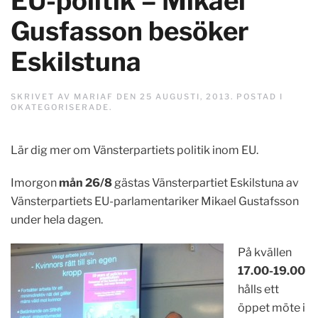
EU-politik – Mikael
Gusfasson besöker
Eskilstuna
SKRIVET AV
MARIAF
DEN
25 AUGUSTI, 2013
. POSTAD I
OKATEGORISERADE
.
Lär dig mer om Vänsterpartiets politik inom EU.
Imorgon
mån 26/8
gästas Vänsterpartiet Eskilstuna av
Vänsterpartiets EU-parlamentariker Mikael Gustafsson
under hela dagen.
På kvällen
17.00-19.00
hålls ett
öppet möte i