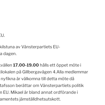
EU.
kilstuna av Vänsterpartiets EU-
la dagen.
kvällen
17.00-19.00
hålls ett öppet möte i
tilokalen på Gillbergavägen 4.Alla medlemmar
 nyfikna är välkomna till detta möte då
tafsson berättar om Vänsterpartiets politik
m EU. Mikael är bland annat ordförande i
lamentets jämställdhetsutskott.