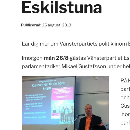
Eskilstuna
Publicerad:
25 augusti 2013
Lär dig mer om Vänsterpartiets politik inom 
Imorgon
mån 26/8
gästas Vänsterpartiet Es
parlamentariker Mikael Gustafsson under he
På 
par
och
Gus
ino
par