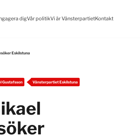
ngagera dig
Vår politik
Vi är Vänsterpartiet
Kontakt
esöker Eskilstuna
l Gustafsson
Vänsterpartiet Eskilstuna
ikael
söker