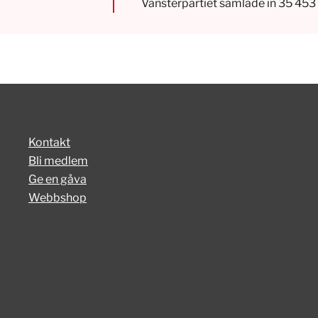
Vänsterpartiet samlade in 35 453 
Kontakt
Bli medlem
Ge en gåva
Webbshop