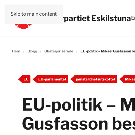
Skip to main content
Vänsterpartiet Eskilstuna
E
Hem
Blogg
Okategoriserade
EU-politik – Mikael Gusfasson b
EU
EU-parlamentet
jämställdhetsutskottet
Mikae
EU-politik – M
Gusfasson be