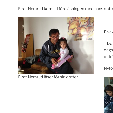
Firat Nemrud kom till föreläsningen med hans dotter
En a
– De
dagsp
utifr
Nyfo
Firat Nemrud läser för sin dotter