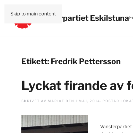
Skip to main content
Vänsterpartiet Eskilstuna
E
Etikett:
Fredrik Pettersson
Lyckat firande av 
SKRIVET AV
MARIAF
DEN
1 MAJ, 2014
. POSTAD I
OKA
Vänsterpartiet 