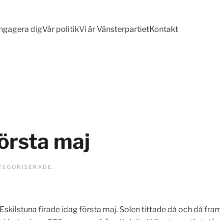
ngagera dig
Vår politik
Vi är Vänsterpartiet
Kontakt
första maj
TEGORISERADE
.
Eskilstuna firade idag första maj. Solen tittade då och då fram,