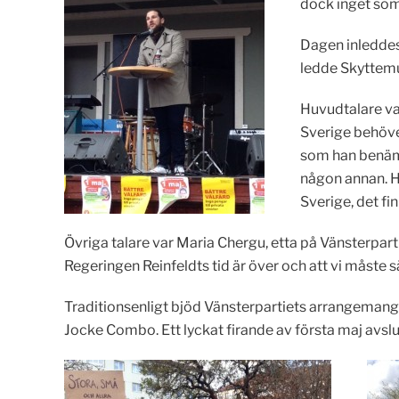
dock inget som
Dagen inleddes
ledde Skyttemu
Huvudtalare va
Sverige behöver
som han benämn
någon annan. H
Sverige, det fi
Övriga talare var Maria Chergu, etta på Vänsterpa
Regeringen Reinfeldts tid är över och att vi måste sät
Traditionsenligt bjöd Vänsterpartiets arrangeman
Jocke Combo. Ett lyckat firande av första maj avslu