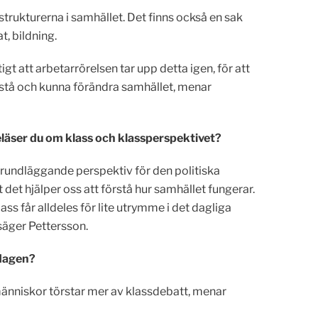
 strukturerna i samhället. Det finns också en sak
t, bildning.
tigt att arbetarrörelsen tar upp detta igen, för att
rstå och kunna förändra samhället, menar
reläser du om klass och klassperspektivet?
t grundläggande perspektiv för den politiska
t det hjälper oss att förstå hur samhället fungerar.
ass får alldeles för lite utrymme i det dagliga
 säger Pettersson.
dagen?
 människor törstar mer av klassdebatt, menar