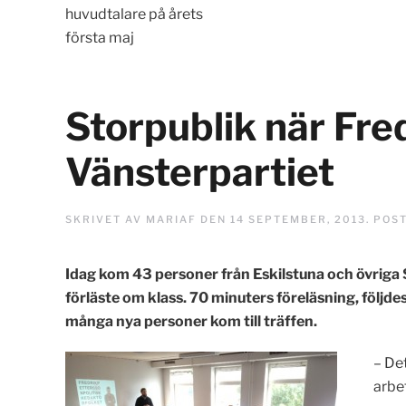
huvudtalare på årets
första maj
Storpublik när Fre
Vänsterpartiet
SKRIVET AV
MARIAF
DEN
14 SEPTEMBER, 2013
. POS
Idag kom 43 personer från Eskilstuna och övriga 
förläste om klass. 70 minuters föreläsning, följd
många nya personer kom till träffen.
– De
arbet