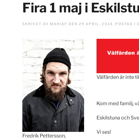
Fira 1 maj i Eskilst
SKRIVET AV
MARIAF
DEN
29 APRIL, 2014
. POSTAD I
Välfärden är inte til
Kom med familj, vä
Eskilstuna och Sveri
Vi ses!
Fredrik Pettersson,