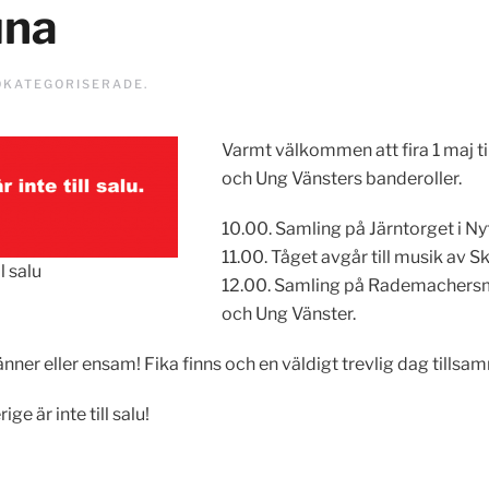
una
OKATEGORISERADE
.
Varmt välkommen att fira 1 maj t
och Ung Vänsters banderoller.
10.00. Samling på Järntorget i Ny
11.00. Tåget avgår till musik av 
l salu
12.00. Samling på Rademachersme
och Ung Vänster.
nner eller ensam! Fika finns och en väldigt trevlig dag tillsa
ge är inte till salu!