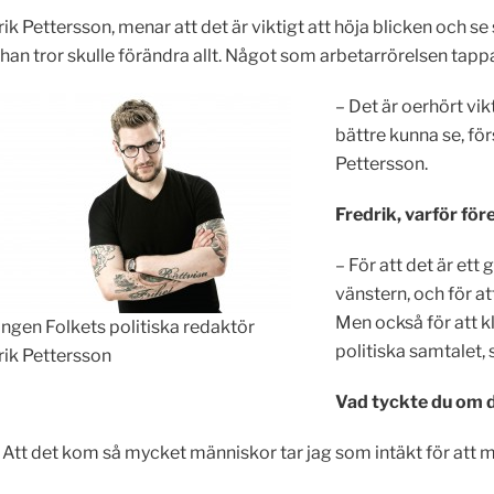
ik Pettersson, menar att det är viktigt att höja blicken och se
han tror skulle förändra allt. Något som arbetarrörelsen tappa
– Det är oerhört vik
bättre kunna se, fö
Pettersson.
Fredrik, varför fö
– För att det är et
vänstern, och för at
Men också för att kl
ingen Folkets politiska redaktör
politiska samtalet,
rik Pettersson
Vad tyckte du om 
e. Att det kom så mycket människor tar jag som intäkt för att