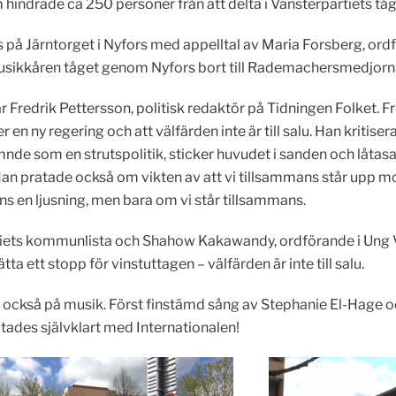
 hindrade ca 250 personer från att delta i Vänsterpartiets
 på Järntorget i Nyfors med appelltal av Maria Forsberg, o
sikkåren tåget genom Nyfors bort till Rademachersmedjorna f
r Fredrik Pettersson, politisk redaktör på Tidningen Folket.
 en ny regering och att välfärden inte är till salu. Han kritis
de som en strutspolitik, sticker huvudet i sanden och låtas
an pratade också om vikten av att vi tillsammans står upp m
nns en ljusning, men bara om vi står tillsammans.
rtiets kommunlista och Shahow Kakawandy, ordförande i Ung 
ta ett stopp för vinstuttagen – välfärden är inte till salu.
g också på musik. Först finstämd sång av Stephanie El-Hage
tades självklart med Internationalen!