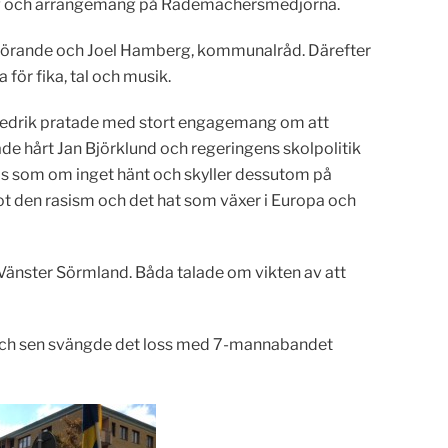
 tåg och arrangemang på Rademachersmedjorna.
rdförande och Joel Hamberg, kommunalråd. Därefter
ör fika, tal och musik.
 Fredrik pratade med stort engagemang om att
erade hårt Jan Björklund och regeringens skolpolitik
as som om inget hänt och skyller dessutom på
ot den rasism och det hat som växer i Europa och
Vänster Sörmland. Båda talade om vikten av att
 och sen svängde det loss med 7-mannabandet