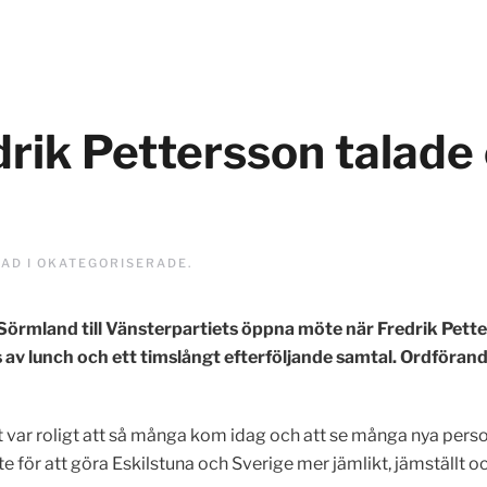
drik Pettersson talade
TAD I
OKATEGORISERADE
.
Sörmland till Vänsterpartiets öppna möte när Fredrik Petter
es av lunch och ett timslångt efterföljande samtal. Ordföra
t var roligt att så många kom idag och att se många nya persone
e för att göra Eskilstuna och Sverige mer jämlikt, jämställt o