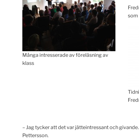
Fredr
som 
Många intresserade av föreläsning av
klass
Tidn
Fred
– Jag tycker att det var jätteintressant och givand
Pettersson.