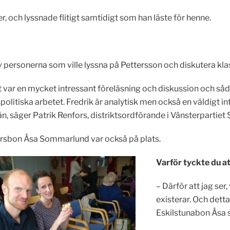
, och lyssnade flitigt samtidigt som han läste för henne.
v personerna som ville lyssna på Pettersson och diskutera kla
t var en mycket intressant föreläsning och diskussion och sådan
olitiska arbetet. Fredrik är analytisk men också en väldigt int
ån, säger Patrik Renfors, distriktsordförande i Vänsterpartiet
rsbon Åsa Sommarlund var också på plats.
Varför tyckte du at
– Därför att jag ser
existerar. Och dett
Eskilstunabon Åsa s