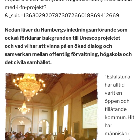
med-i-fn-projekt?
&_suid=136302920787307266018869412669
Nedan läser du Hambergs inledningsanförande som
också förklarar bakgrunden till Unescoprojektet
och vad vi har att vinna på en ökad dialog och
samverkan mellan offentlig förvaltning, högskola och
det civila samhället.
”Eskilstuna
har alltid
varit en
öppen och
tillåtande
kommun. Hit
har
människor