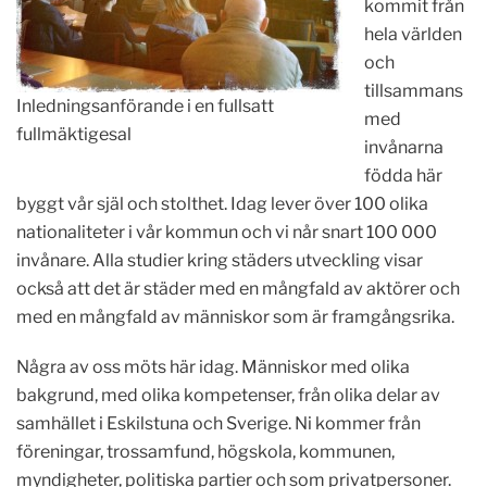
kommit från
hela världen
och
tillsammans
Inledningsanförande i en fullsatt
med
fullmäktigesal
invånarna
födda här
byggt vår själ och stolthet. Idag lever över 100 olika
nationaliteter i vår kommun och vi når snart 100 000
invånare. Alla studier kring städers utveckling visar
också att det är städer med en mångfald av aktörer och
med en mångfald av människor som är framgångsrika.
Några av oss möts här idag. Människor med olika
bakgrund, med olika kompetenser, från olika delar av
samhället i Eskilstuna och Sverige. Ni kommer från
föreningar, trossamfund, högskola, kommunen,
myndigheter, politiska partier och som privatpersoner.