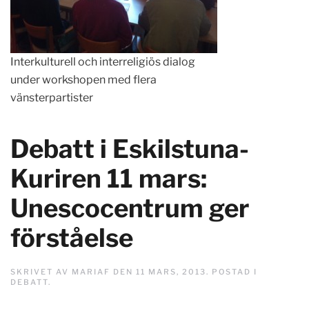
Interkulturell och interreligiös dialog
under workshopen med flera
vänsterpartister
Debatt i Eskilstuna-
Kuriren 11 mars:
Unescocentrum ger
förståelse
SKRIVET AV
MARIAF
DEN
11 MARS, 2013
. POSTAD I
DEBATT
.