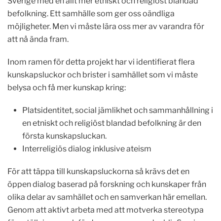
Sverige med en allt mer etniskt och religiöst blandad
befolkning. Ett samhälle som ger oss oändliga
möjligheter. Men vi måste lära oss mer av varandra för
att nå ända fram.
Inom ramen för detta projekt har vi identifierat flera
kunskapsluckor och brister i samhället som vi måste
belysa och få mer kunskap kring:
Platsidentitet, social jämlikhet och sammanhållning i
en etniskt och religiöst blandad befolkning är den
första kunskapsluckan.
Interreligiös dialog inklusive ateism
För att täppa till kunskapsluckorna så krävs det en
öppen dialog baserad på forskning och kunskaper från
olika delar av samhället och en samverkan här emellan.
Genom att aktivt arbeta med att motverka stereotypa