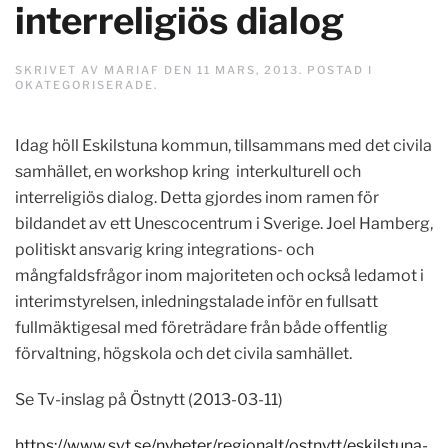
interreligiös dialog
SKRIVET AV
MARIAF
DEN
11 MARS, 2013
. POSTAD I
OKATEGORISERADE
.
Idag höll Eskilstuna kommun, tillsammans med det civila
samhället, en workshop kring interkulturell och
interreligiös dialog. Detta gjordes inom ramen för
bildandet av ett Unescocentrum i Sverige. Joel Hamberg,
politiskt ansvarig kring integrations- och
mångfaldsfrågor inom majoriteten och också ledamot i
interimstyrelsen, inledningstalade inför en fullsatt
fullmäktigesal med företrädare från både offentlig
förvaltning, högskola och det civila samhället.
Se Tv-inslag på Östnytt (2013-03-11)
https://www.svt.se/nyheter/regionalt/ostnytt/eskilstuna-