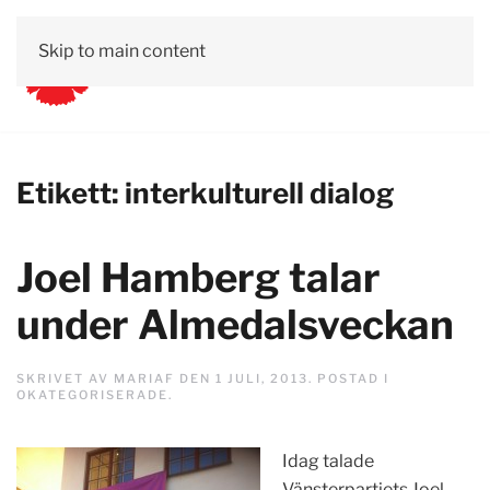
Skip to main content
Etikett:
interkulturell dialog
Joel Hamberg talar
under Almedalsveckan
SKRIVET AV
MARIAF
DEN
1 JULI, 2013
. POSTAD I
OKATEGORISERADE
.
Idag talade
Vänsterpartiets Joel