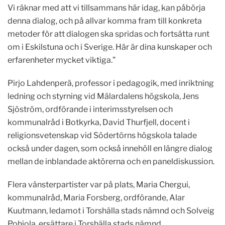
Vi räknar med att vi tillsammans här idag, kan påbörja
denna dialog, och på allvar komma fram till konkreta
metoder för att dialogen ska spridas och fortsätta runt
om i Eskilstuna och i Sverige. Här är dina kunskaper och
erfarenheter mycket viktiga.”
Pirjo Lahdenperä, professor i pedagogik, med inriktning
ledning och styrning vid Mälardalens högskola, Jens
Sjöström, ordförande i interimsstyrelsen och
kommunalråd i Botkyrka, David Thurfjell, docent i
religionsvetenskap vid Södertörns högskola talade
också under dagen, som också innehöll en längre dialog
mellan de inblandade aktörerna och en paneldiskussion.
Flera vänsterpartister var på plats, Maria Chergui,
kommunalråd, Maria Forsberg, ordförande, Alar
Kuutmann, ledamot i Torshälla stads nämnd och Solveig
Pohjola, ersättare i Torshälla stads nämnd.