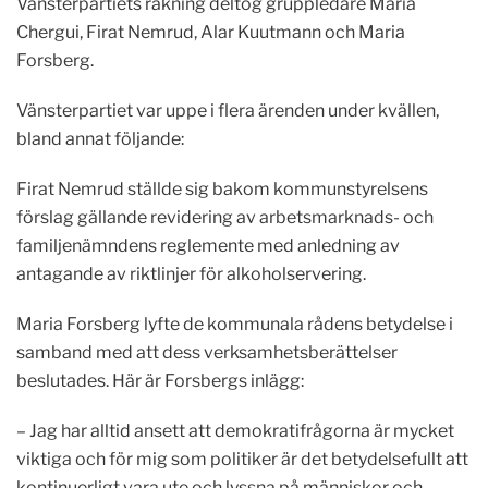
Vänsterpartiets räkning deltog gruppledare Maria
Chergui, Firat Nemrud, Alar Kuutmann och Maria
Forsberg.
Vänsterpartiet var uppe i flera ärenden under kvällen,
bland annat följande:
Firat Nemrud ställde sig bakom kommunstyrelsens
förslag gällande revidering av arbetsmarknads- och
familjenämndens reglemente med anledning av
antagande av riktlinjer för alkoholservering.
Maria Forsberg lyfte de kommunala rådens betydelse i
samband med att dess verksamhetsberättelser
beslutades. Här är Forsbergs inlägg:
– Jag har alltid ansett att demokratifrågorna är mycket
viktiga och för mig som politiker är det betydelsefullt att
kontinuerligt vara ute och lyssna på människor och