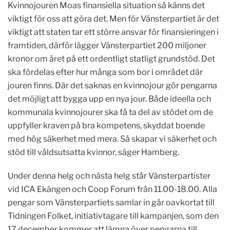
Kvinnojouren Moas finansiella situation så känns det
viktigt för oss att göra det. Men för Vänsterpartiet är det
viktigt att staten tar ett större ansvar för finansieringen i
framtiden, därför lägger Vänsterpartiet 200 miljoner
kronor om året på ett ordentligt statligt grundstöd. Det
ska fördelas efter hur många som bor i området där
jouren finns. Där det saknas en kvinnojour gör pengarna
det möjligt att bygga upp en nya jour. Både ideella och
kommunala kvinnojourer ska få ta del av stödet om de
uppfyller kraven på bra kompetens, skyddat boende
med hög säkerhet med mera. Så skapar vi säkerhet och
stöd till våldsutsatta kvinnor, säger Hamberg.
Under denna helg och nästa helg står Vänsterpartister
vid ICA Ekängen och Coop Forum från 11.00-18.00. Alla
pengar som Vänsterpartiets samlar in går oavkortat till
Tidningen Folket, initiativtagare till kampanjen, som den
17 december kommer att lämna över pengarna till