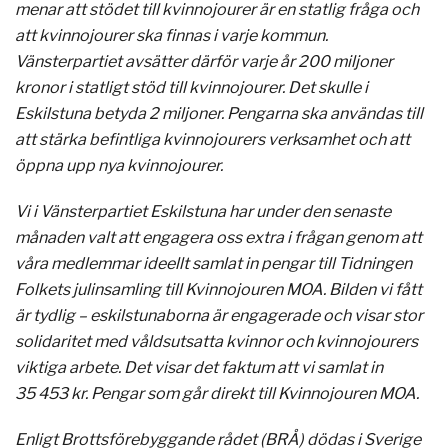
menar att stödet till kvinnojourer är en statlig fråga och
att kvinnojourer ska finnas i varje kommun.
Vänsterpartiet avsätter därför varje år 200 miljoner
kronor i statligt stöd till kvinnojourer. Det skulle i
Eskilstuna betyda 2 miljoner. Pengarna ska användas till
att stärka befintliga kvinnojourers verksamhet och att
öppna upp nya kvinnojourer.
Vi i Vänsterpartiet Eskilstuna har under den senaste
månaden valt att engagera oss extra i frågan genom att
våra medlemmar ideellt samlat in pengar till Tidningen
Folkets julinsamling till Kvinnojouren MOA. Bilden vi fått
är tydlig – eskilstunaborna är engagerade och visar stor
solidaritet med våldsutsatta kvinnor och kvinnojourers
viktiga arbete. Det visar det faktum att vi samlat in
35 453 kr. Pengar som går direkt till Kvinnojouren MOA.
Enligt Brottsförebyggande rådet (BRÅ) dödas i Sverige