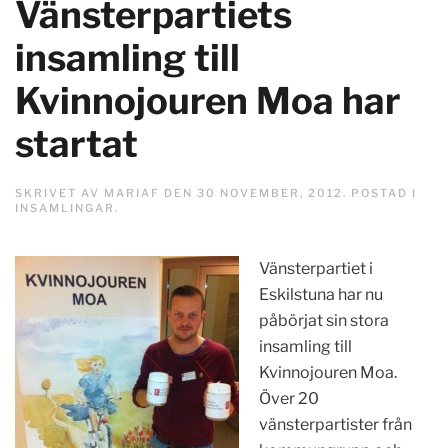
Vänsterpartiets
insamling till
Kvinnojouren Moa har
startat
SKRIVET AV
MARIAF
DEN
30 NOVEMBER, 2012
. POSTAD I
INSAMLINGAR
.
Vänsterpartiet i
Eskilstuna har nu
påbörjat sin stora
insamling till
Kvinnojouren Moa.
Över 20
vänsterpartister från