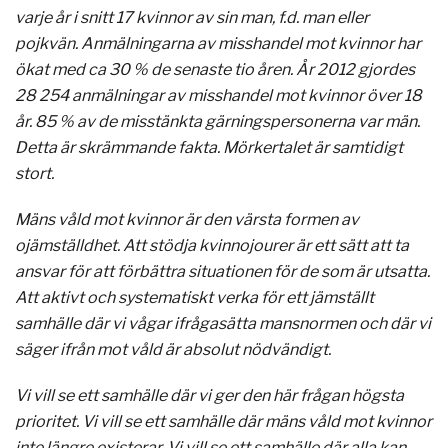
varje år i snitt 17 kvinnor av sin man, f.d. man eller
pojkvän. Anmälningarna av misshandel mot kvinnor har
ökat med ca 30 % de senaste tio åren. År 2012 gjordes
28 254 anmälningar av misshandel mot kvinnor över 18
år. 85 % av de misstänkta gärningspersonerna var män.
Detta är skrämmande fakta. Mörkertalet är samtidigt
stort.
Mäns våld mot kvinnor är den värsta formen av
ojämställdhet. Att stödja kvinnojourer är ett sätt att ta
ansvar för att förbättra situationen för de som är utsatta.
Att aktivt och systematiskt verka för ett jämställt
samhälle där vi vågar ifrågasätta mansnormen och där vi
säger ifrån mot våld är absolut nödvändigt.
Vi vill se ett samhälle där vi ger den här frågan högsta
prioritet. Vi vill se ett samhälle där mäns våld mot kvinnor
inte längre existerar. Vi vill se ett samhälle där alla kan