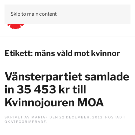
Skip to main content
Etikett:
mäns våld mot kvinnor
Vänsterpartiet samlade
in 35 453 kr till
Kvinnojouren MOA
SKRIVET AV
MARIAF
DEN
22 DECEMBER, 2013
. POSTAD I
OKATEGORISERADE
.