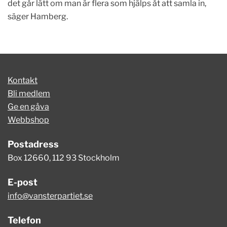
det går lätt om man är flera som hjälps åt att samla in,
säger Hamberg.
Kontakt
Bli medlem
Ge en gåva
Webbshop
Postadress
Box 12660, 112 93 Stockholm
E-post
info@vansterpartiet.se
Telefon