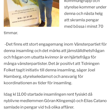
kommungrupp och
styrelse kommer under
denna och nästa helg
att skramla pengar
med bössa i minst 70
timmar.
-Det finns ett stort engagemang inom Vänsterpartiet för
denna insamling och det märks att jämställdhetsfrågan
och frågan om utsatta kvinnor är en hjärtefråga för
många vänsterpartister. Det är positivt att Tidningen
Folket tagit initiativ till denna insamling, säger Joel
Hamberg, styrelseledamot och ansvarig för
koordinationen av tider för insamling.
Idag kl 11.00 startade insamlingen rent fysiskt då
nyblivne medlemmen Göran Klingensjö och Elias Catano
samlade in pengar vid två olika affärer.