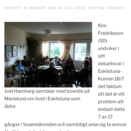
SKRIVET AV
MARIAF
DEN
24 JULI, 2012
. POSTAD I
DEBATT
.
Kim
Fredriksson
(SD)
undviker i
sitt
debattsvar i
Eskilstuna-
Kuriren 18/7
det faktum
Joel Hamberg samtalar med boende på
att det är ett
Marielund om livet i Eskilstuna som
problem att
äldre
endast delta
7 av 17
gånger i Vuxennämnden och samtidigt anse sig ta ansvar