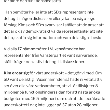
för äldre och funktionsnedsatta.
Han bemöter heller inte att SD:s representant inte
deltagit i någon diskussion eller yrkat på något eget
förslag. Kims och SD:s svar visar i stället att de anser att
det är ok av demokratiskt valda representanter att inte
delta, skaffa sig information och vara delaktiga i beslut.
Vid alla 17 nämndmöten i Vuxen­nämnden har
representanter från Vänster­partiet varit närvarande,
ställt frågor och aktivt deltagit i diskussioner.
Kim oroar sig
för vårt underskott – det gör vi med. Om
SD varit delaktig i Vuxennämnden så hade ni vetat att vi
ser över alla våra verksamheter, att vi i år till­skjuter 8
miljoner på funktionshinderssidan för att nästa år öka
budgeten med 16,5 miljoner i ram och att det beräknade
underskottet i dag inte ligger på 37 utan 28 miljoner.