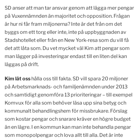
SD anser att man tar ansvar genom att lägga mer pengar
på Vuxennämnden än majoritet och opposition. Frågan
är hur ni får fram miljonerna? Inte är det från om det
byggs om ett torg eller inte, inte på uppbyggnaden av
Stadshotellet eller från en New York-resa som du vill få
det att låta som. Du vet mycket väl Kim att pengar som
man lägger på investeringar endast till en liten del kan
läggas på drift.
Kim låt oss
hålla oss till fakta. SD vill spara 20 miljoner
på Arbetsmarknads- och familjenämnden under 2013
och samtidigt genomföra 13 prioriteringar – till exempel
Komvux för alla som behöver läsa upp sina betyg och
kommunalt behandlingshem för missbrukare. Förslag
som kostar pengar och snarare kräver en högre budget
än en lägre. I en kommun kan man inte behandla pengar
som monopolpengar och lova allt till alla. Det är inte