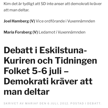
Kim det är tydligt att SD inte anser att demokrati kräver
att man deltar.
Joel Hamberg (V)
Vice ordförande i Vuxennämnden
Maria Forsberg (V)
Ledamot i Vuxennämnden
Debatt i Eskilstuna-
Kuriren och Tidningen
Folket 5-6 juli –
Demokrati kräver att
man deltar
SKRIVET AV
MARIAF
DEN
6 JULI, 2012
. POSTAD I
DEBATT
.