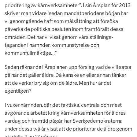
prioritering av kärnverksamheter”. I sin Årsplan för 2013
skriver man vidare ”sedan mandatperiodens början har
vi genomgående haft som målsättning att försöka
påverka de politiska besluten inom framförallt dessa
områden. Det har vi visat genom våra ställnings-
taganden i nämnder, kommunstyrelse och
kommunfullmäktige…”
Sedan räknar de i Årsplanen upp förslag vad de vill satsa
på när det gäller äldre. Då kanske en eller annan tänker
att de verkar bry sig om de äldre. Men hur är det
egentligen?
I vuxennämnden, där det faktiska, centrala och mest
avgörande arbetet kring kärnverksamheten för äldres
vardag och framtid pågår, har Sverigedemokraterna
under dessa två år visat att de prioriterar de äldre genom
att delta 7 av 17 gånger.