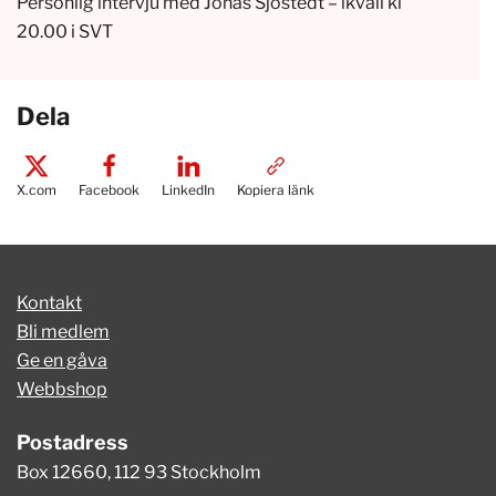
Personlig intervju med Jonas Sjöstedt – ikväll kl
20.00 i SVT
Dela
X.com
Facebook
LinkedIn
Kopiera länk
Kontakt
Bli medlem
Ge en gåva
Webbshop
Postadress
Box 12660, 112 93 Stockholm