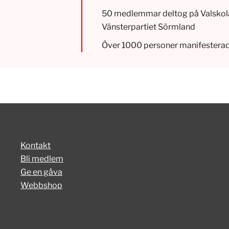
50 medlemmar deltog på Valskol
Vänsterpartiet Sörmland
Över 1000 personer manifestera
Kontakt
Bli medlem
Ge en gåva
Webbshop