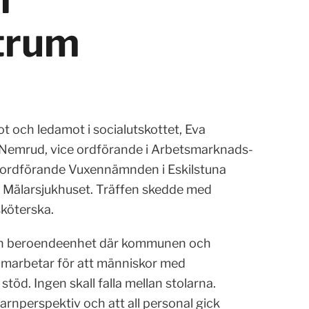
trum
t och ledamot i socialutskottet, Eva
t Nemrud, vice ordförande i Arbetsmarknads-
 ordförande Vuxennämnden i Eskilstuna
älarsjukhuset. Träffen skedde med
sköterska.
ka en beroendeenhet där kommunen och
 samarbetar för att människor med
töd. Ingen skall falla mellan stolarna.
barnperspektiv och att all personal gick