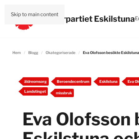
Skip to main content
Vänsterpartiet Eskilstuna
E
Hem
Blogg
Okategoriserade
Eva Olofsson besökte Eskilstu
äldreomsorg
Beroendecentrum
Eskilstuna
Eva Ol
Landstinget
missbruk
Eva Olofsson
Eskilstuna oc