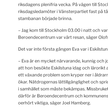
riksdagens plenifria vecka. På vägen till Sto
riksdagsledamöter i Vänsterpartiet fast på tå
stambanan började brinna.
– Jag kom till Stockholm 03.00 i natt och va
Beroendecentrum var värt resan, säger Olo
Det var inte första gången Eva var i Eskilstun
– Eva är en mycket närvarande, kunnig och jo
att hon besökte Eskilstuna idag och lärorik
ett växande problem som kryper ner i åldrar
ökar. Nätdrogernas lättillgänglighet och spr
i samhället som måste bekämpas. Missbruket
därför är Beroendecentrum och kommunens 
oerhört viktiga, säger Joel Hamberg.