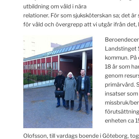
utbildning om våld i nära
relationer. För som sjuksköterskan sa; det är
för våld och övergrepp att vi utgår ifrån de
Beroendecen
Landstinget 
kommun. På e
18 år som ha
genom resurse
primärvård. 
insatser som 
missbruk/bero
förutsättning
enheten ca 1
Olofsson, till vardags boende i Göteborg, tog