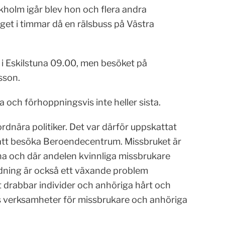
ckholm igår blev hon och flera andra
get i timmar då en rälsbuss på Västra
r i Eskilstuna 09.00, men besöket på
fsson.
a och förhoppningsvis inte heller sista.
rdnära politiker. Det var därför uppskattat
t att besöka Beroendecentrum. Missbruket är
na och där andelen kvinnliga missbrukare
idning är också ett växande problem
 drabbar individer och anhöriga hårt och
verksamheter för missbrukare och anhöriga