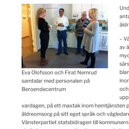
Und
ant
äld
– Vä
av 
myc
särs
blan
Eva Olofsson och Firat Nemrud
ino
samtalar med personalen på
och 
Beroendecentrum
uppr
vardagen, på ett maxtak inom hemtjänsten på
äldreomsorg på sitt eget språk och vägledar
Vänsterpartiet statsbidragen till kommunerna