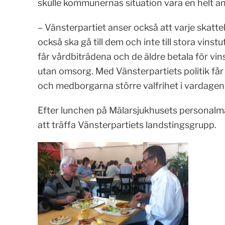
skulle kommunernas situation vara en helt a
– Vänsterpartiet anser också att varje skatt
också ska gå till dem och inte till stora vinst
får vårdbiträdena och de äldre betala för vi
utan omsorg. Med Vänsterpartiets politik få
och medborgarna större valfrihet i vardagen
Efter lunchen på Mälarsjukhusets personalmat
att träffa Vänsterpartiets landstingsgrupp.