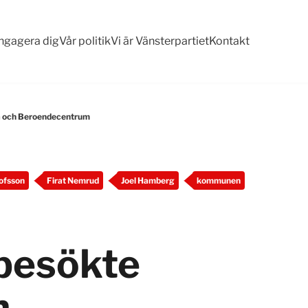
ngagera dig
Vår politik
Vi är Vänsterpartiet
Kontakt
na och Beroendecentrum
ofsson
Firat Nemrud
Joel Hamberg
kommunen
 besökte
h