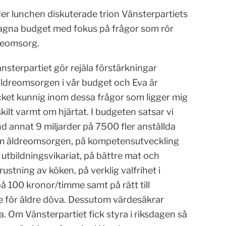
er lunchen diskuterade trion Vänsterpartiets
agna budget med fokus på frågor som rör
reomsorg.
nsterpartiet gör rejäla förstärkningar
äldreomsorgen i vår budget och Eva är
ket kunnig inom dessa frågor som ligger mig
kilt varmt om hjärtat. I budgeten satsar vi
d annat 9 miljarder på 7500 fler anställda
m äldreomsorgen, på kompetensutveckling
utbildningsvikariat, på bättre mat och
ustning av köken, på verklig valfrihet i
 100 kronor/timme samt på rätt till
e för äldre döva. Dessutom värdesäkrar
. Om Vänsterpartiet fick styra i riksdagen så