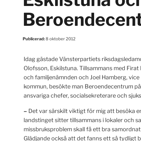
Beroendecen
Publicerad:
8 oktober 2012
Idag gästade Vänsterpartiets riksdagsledamo
Olofsson, Eskilstuna. Tillsammans med Fira
och familjenämnden och Joel Hamberg, vice
kommun, besökte man Beroendecentrum på M
ansvariga chefer, socialsekreterare och sjuk
–
Det var särskilt viktigt för mig att besö
landstinget sitter tillsammans i lokaler och
missbruksproblem skall få ett bra samordnat s
Glädjande också att det fanns ett så tydligt 