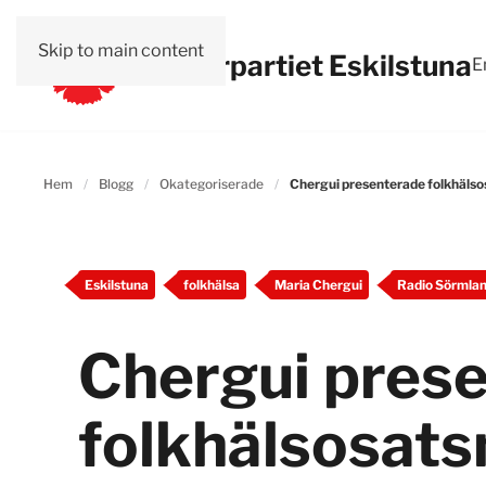
Skip to main content
Vänsterpartiet Eskilstuna
E
Hem
Blogg
Okategoriserade
Chergui presenterade folkhälso
Eskilstuna
folkhälsa
Maria Chergui
Radio Sörmla
Chergui pres
folkhälsosats