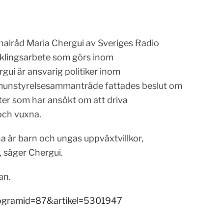
nalråd Maria Chergui av Sveriges Radio
klingsarbete som görs inom
ui är ansvarig politiker inom
mmunstyrelsesammanträde fattades beslut om
er som har ansökt om att driva
och vuxna.
na är barn och ungas uppväxtvillkor,
, säger Chergui.
an.
?programid=87&artikel=5301947