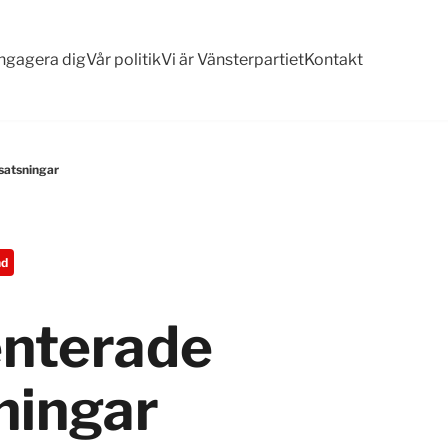
ngagera dig
Vår politik
Vi är Vänsterpartiet
Kontakt
satsningar
nd
enterade
ningar