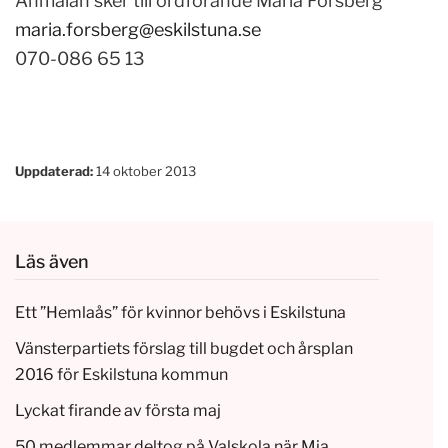
Anmälan sker till ordförande Maria Forsberg
maria.forsberg@eskilstuna.se
070-086 65 13
Uppdaterad:
14 oktober 2013
Läs även
Ett ”Hemlaås” för kvinnor behövs i Eskilstuna
Vänsterpartiets förslag till bugdet och årsplan
2016 för Eskilstuna kommun
Lyckat firande av första maj
50 medlemmar deltog på Valskola när Mia