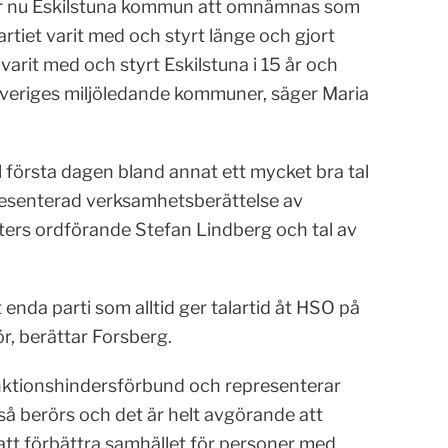
mmer nu Eskilstuna kommun att omnämnas som
tiet varit med och styrt länge och gjort
 varit med och styrt Eskilstuna i 15 år och
v Sveriges miljöledande kommuner, säger Maria
 första dagen bland annat ett mycket bra tal
resenterad verksamhetsberättelse av
sters ordförande Stefan Lindberg och tal av
enda parti som alltid ger talartid åt HSO på
ör, berättar Forsberg.
nktionshindersförbund och representerar
så berörs och det är helt avgörande att
 att förbättra samhället för personer med