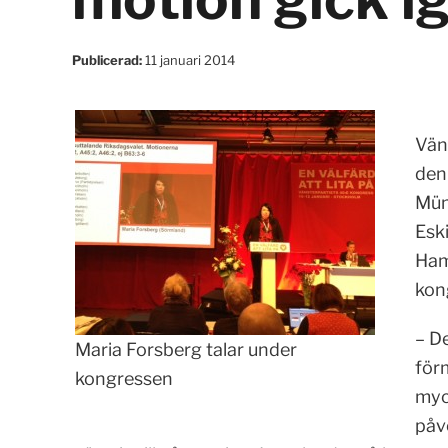
Publicerad:
11 januari 2014
Vän
den
Mün
Esk
Ham
kon
– De
Maria Forsberg talar under
för
kongressen
myc
påv