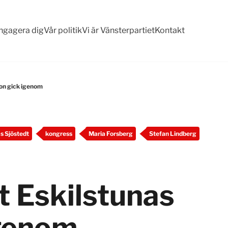
ngagera dig
Vår politik
Vi är Vänsterpartiet
Kontakt
ion gick igenom
s Sjöstedt
kongress
Maria Forsberg
Stefan Lindberg
t Eskilstunas
igenom