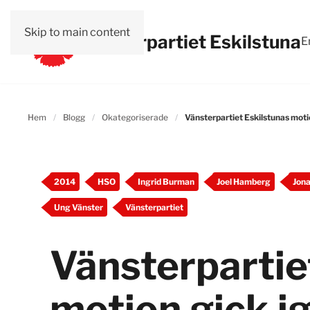
Skip to main content
Vänsterpartiet Eskilstuna
E
Hem
Blogg
Okategoriserade
Vänsterpartiet Eskilstunas mot
2014
HSO
Ingrid Burman
Joel Hamberg
Jona
Ung Vänster
Vänsterpartiet
Vänsterpartie
motion gick 