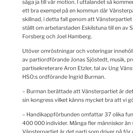
säga ja till vår motion. I uttalandet så ko
ett bra exempel på en kommun där Vänsterpar
skillnad, i detta fall genom att Vänsterpartiet
ställt om arbetarstaden Eskilstuna till en a
Forsberg och Joel Hamberg.
Utöver omröstningar och voteringar innehöll
av partiordförande Jonas Sjöstedt, musik, p
partisekreterare Aron Etzler, tal av Ung Vän
HSO:s ordförande Ingrid Burman.
– Burman berättade att Vänsterpartiet är det 
sin kongress vilket känns mycket bra att vi g
– Handikappförbunden omfattar 37 olika fu
400 000 individer. Många fler människor än 
Vänsterpartiet är det parti som driver på för