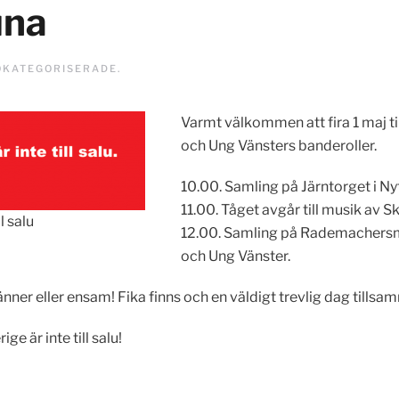
una
OKATEGORISERADE
.
Varmt välkommen att fira 1 maj t
och Ung Vänsters banderoller.
10.00. Samling på Järntorget i Ny
11.00. Tåget avgår till musik av 
l salu
12.00. Samling på Rademachersme
och Ung Vänster.
nner eller ensam! Fika finns och en väldigt trevlig dag tillsa
ge är inte till salu!