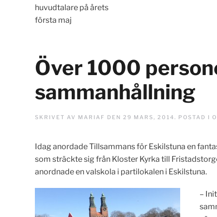
huvudtalare på årets
första maj
Över 1000 persone
sammanhållning
SKRIVET AV
MARIAF
DEN
29 MARS, 2014
. POSTAD I
O
Idag anordade Tillsammans för Eskilstuna en fant
som sträckte sig från Kloster Kyrka till Fristadstor
anordnade en valskola i partilokalen i Eskilstuna.
– In
samm