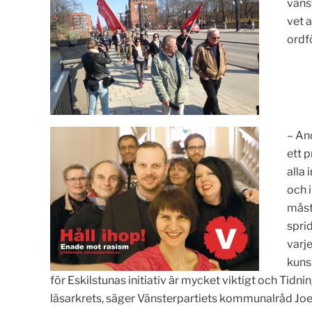
väns
vet 
ordf
– An
ett p
alla 
och i
måst
spri
varj
kuns
för Eskilstunas initiativ är mycket viktigt och Ti
läsarkrets, säger Vänsterpartiets kommunalråd Jo