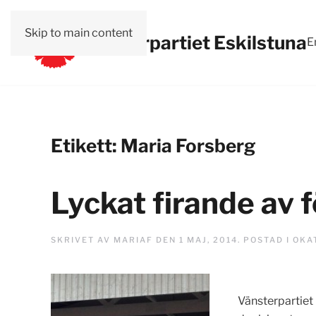
Skip to main content
Vänsterpartiet Eskilstuna
E
Etikett:
Maria Forsberg
Lyckat firande av 
SKRIVET AV
MARIAF
DEN
1 MAJ, 2014
. POSTAD I
OKA
Vänsterpartiet 