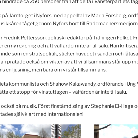
 hindrade ca 250 personer från att delta i Vänsterpartiets
 på Järntorget i Nyfors med appelltal av Maria Forsberg, o
sikkåren tåget genom Nyfors bort till Rademachersmedjorna f
r Fredrik Pettersson, politisk redaktör på Tidningen Folket.
 en ny regering och att välfärden inte är till salu. Han kritis
de som en strutspolitik, sticker huvudet i sanden och låtas
an pratade också om vikten av att vi tillsammans står upp m
nns en ljusning, men bara om vi står tillsammans.
rtiets kommunlista och Shahow Kakawandy, ordförande i Ung 
ta ett stopp för vinstuttagen – välfärden är inte till salu.
g också på musik. Först finstämd sång av Stephanie El-Hage
tades självklart med Internationalen!