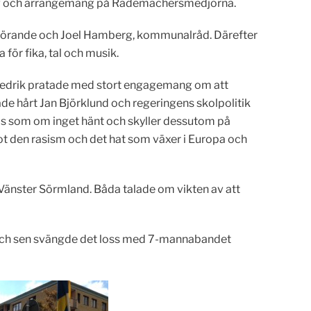
 tåg och arrangemang på Rademachersmedjorna.
rdförande och Joel Hamberg, kommunalråd. Därefter
ör fika, tal och musik.
 Fredrik pratade med stort engagemang om att
erade hårt Jan Björklund och regeringens skolpolitik
as som om inget hänt och skyller dessutom på
ot den rasism och det hat som växer i Europa och
Vänster Sörmland. Båda talade om vikten av att
 och sen svängde det loss med 7-mannabandet