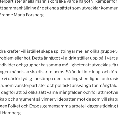
terpartister är alla människors lika värde något vi kämpar f
att sammanhållning är det enda sättet som utvecklar kommun
örande Maria Forsberg.
dra krafter vill istället skapa splittringar mellan olika grup
roblem eller hot. Detta är något vi aldrig ställer upp på, i vår
individer och grupper ha samma möjligheter att utvecklas, få e
ngen människa ska diskrimineras. Så är det inte idag, och förd
e vi därför tydligt bekämpa den främlingsfientlighet och rasi
da. Som vänsterpartister och politiskt ansvariga för mångfald
e dag för att på olika sätt värna mångfalden och för att motve
kap och argument så vinner vi debatten mot de som vill ska
dningen Folket och Expos gemensamma arbete i dagens tidning 
el Hamberg.