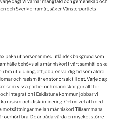
ör varje dag! Vi värnar mångfald och gemenskap och
en och Sverige framåt, säger Vänsterpartiets
per, ex peka ut personer med utländsk bakgrund som
t samhälle behövs alla människor! I vårt samhälle ska
n bra utbildning, ett jobb, en värdig tid som äldre
omar och rasism är en stor orsak till det. Varje dag
sm som vissa partier och människor gör allt för
 och integration i Eskilstuna kommun jobbar vi
rka rasism och diskriminering. Och vi vet att med
pa motsättningar mellan människor! Tillsammans
är oerhört bra. De är båda värda en mycket större