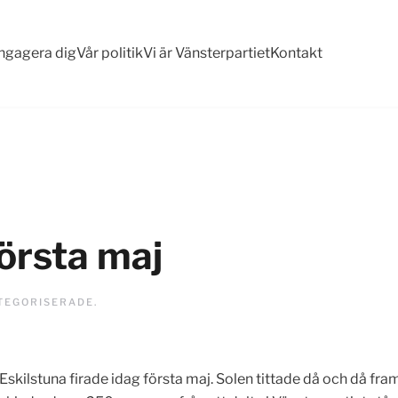
ngagera dig
Vår politik
Vi är Vänsterpartiet
Kontakt
första maj
TEGORISERADE
.
Eskilstuna firade idag första maj. Solen tittade då och då fram,