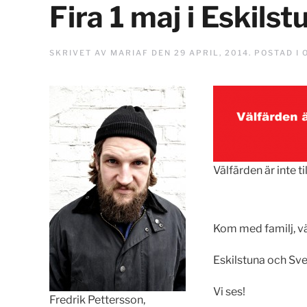
Fira 1 maj i Eskilst
SKRIVET AV
MARIAF
DEN
29 APRIL, 2014
. POSTAD I
Välfärden är inte til
Kom med familj, vä
Eskilstuna och Sveri
Vi ses!
Fredrik Pettersson,