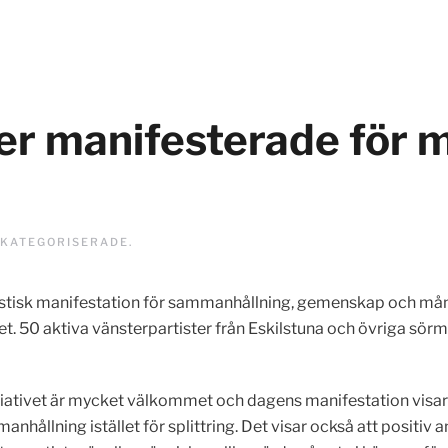
r manifesterade för 
KATEGORISERADE
.
astisk manifestation för sammanhållning, gemenskap och mång
get. 50 aktiva vänsterpartister från Eskilstuna och övriga sörm
itiativet är mycket välkommet och dagens manifestation visar a
anhållning istället för splittring. Det visar också att positi