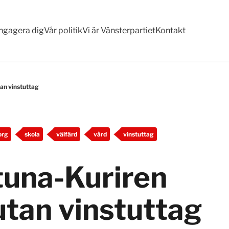
ngagera dig
Vår politik
Vi är Vänsterpartiet
Kontakt
tan vinstuttag
org
skola
välfärd
vård
vinstuttag
tuna-Kuriren
utan vinstuttag