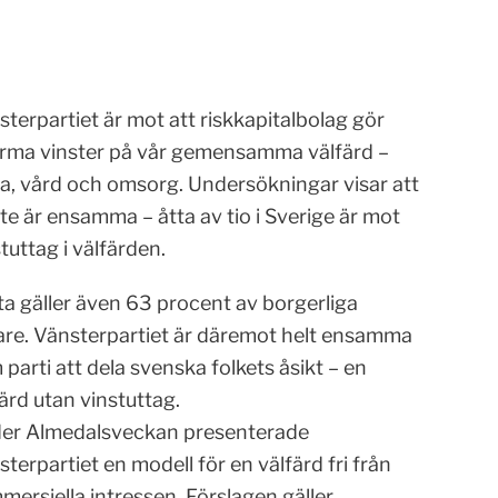
terpartiet är mot att riskkapitalbolag gör
rma vinster på vår gemensamma välfärd –
la, vård och omsorg. Undersökningar visar att
nte är ensamma – åtta av tio i Sverige är mot
tuttag i välfärden.
ta gäller även 63 procent av borgerliga
jare. Vänsterpartiet är däremot helt ensamma
parti att dela svenska folkets åsikt – en
ärd utan vinstuttag.
er Almedalsveckan presenterade
terpartiet en modell för en välfärd fri från
ersiella intressen. Förslagen gäller