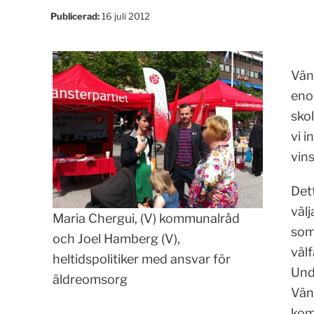
Publicerad:
16 juli 2012
Väns
eno
sko
vi i
vins
Det
väl
Maria Chergui, (V) kommunalråd
som 
och Joel Hamberg (V),
välf
heltidspolitiker med ansvar för
Und
äldreomsorg
Väns
komm