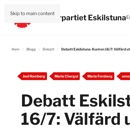
Skip to main content
Vänsterpartiet Eskilstuna
E
Hem
Blogg
Debatt
Debatt Eskilstuna-Kuriren 16/7: Välfärd u
Joel Hamberg
Maria Chergui
Maria Forsberg
oms
Debatt Eskils
16/7: Välfärd 