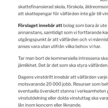
skattefinansierad skola, förskola, äldreomsorg
att skattepengar för väl­färden inte går till vi
Förslaget innebär att
bolag som bara är ute 
annanstans, samtidigt som vi fortfarande kan 
utgångspunkt är att välfärden och vi männis
anses vara utan utifrån vilka behov vi har.
Tar man bort de kommersiella intressena ska
jämlikhet. Det är det som ska styra välfärden,
Dagens vinstdrift innebär att välfärden varje 
motsvarande 20 000 jobb. Resurser som behövs
eventuella överskott stanna i verksamheten 
vinstutdelning eller dolda vinstuttag ska vara t
lån inom koncern eller liknande.