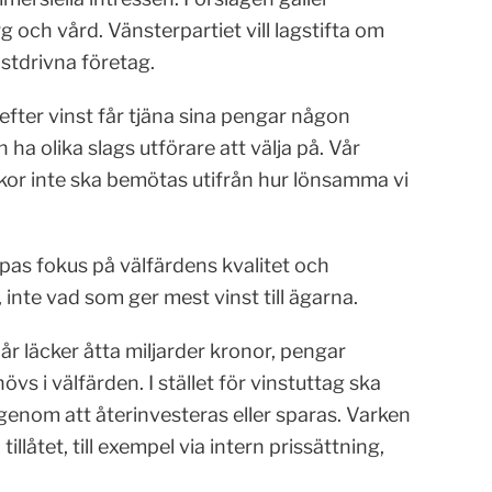
 och vård. Vänster­partiet vill lagstifta om
nstdrivna före­tag.
efter vinst får tjäna sina pengar någon
ha olika slags utförare att välja på. Vår
kor inte ska bemötas utifrån hur lönsamma vi
pas fokus på välfärdens kvalitet och
 inte vad som ger mest vinst till ägarna.
år läcker åtta miljarder kronor, pengar
 i välfärden. I stället för vinstuttag ska
genom att återinvesteras eller sparas. Varken
illåtet, till exempel via intern prissättning,