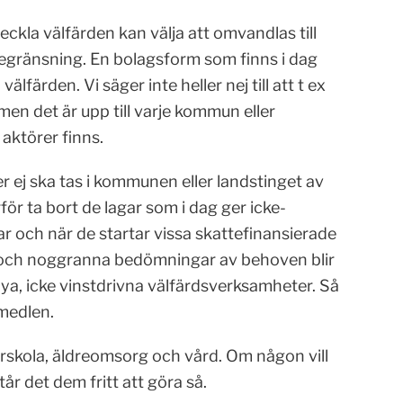
eckla välfärden kan välja att omvandlas till
egränsning. En bolagsform som finns i dag
älfärden. Vi säger inte heller nej till att t ex
men det är upp till varje kommun eller
aktörer finns.
r ej ska tas i kommunen eller landstinget av
för ta bort de lagar som i dag ger icke-
ar och när de startar vissa skattefinansierade
 och noggranna bedömningar av behoven blir
 nya, icke vinstdrivna välfärdsverksamheter. Så
emedlen.
örskola, äldreomsorg och vård. Om någon vill
år det dem fritt att göra så.