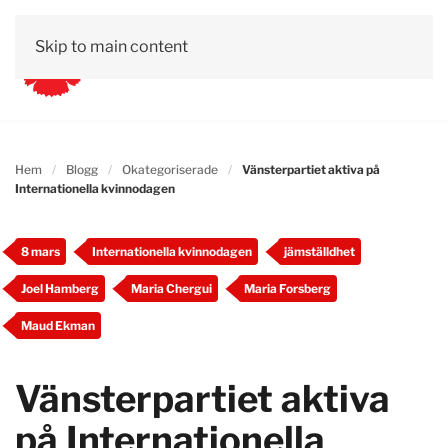
Skip to main content
Hem
Blogg
Okategoriserade
Vänsterpartiet aktiva på
Internationella kvinnodagen
8 mars
Internationella kvinnodagen
jämställdhet
Joel Hamberg
Maria Chergui
Maria Forsberg
Maud Ekman
Vänsterpartiet aktiva
på Internationella