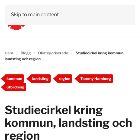
Skip to main content
Hem
Blogg
Okategoriserade
Studiecirkel kring kommun,
landsting och region
kommun
landsting
region
Tommy Hamberg
utbildning
Studiecirkel kring
kommun, landsting och
region